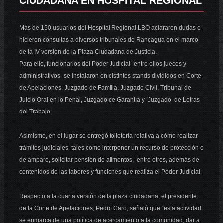
CIUDADANA EN HOSPITAL REGIONAL
Más de 150 usuarios del Hospital Regional LBO aclararon dudas e
hicieron consultas a diversos tribunales de Rancagua en el marco
de la IV versión de la Plaza Ciudadana de Justicia.
Para ello, funcionarios del Poder Judicial -entre ellos jueces y
administrativos- se instalaron en distintos stands divididos en Corte
de Apelaciones, Juzgado de Familia, Juzgado Civil, Tribunal de
Juicio Oral en lo Penal, Juzgado de Garantía y Juzgado de Letras
del Trabajo.
Asimismo, en el lugar se entregó folletería relativa a cómo realizar
trámites judiciales, tales como interponer un recurso de protección o
de amparo, solicitar pensión de alimentos, entre otros, además de
contenidos de las labores y funciones que realiza el Poder Judicial.
Respecto a la cuarta versión de la plaza ciudadana, el presidente
de la Corte de Apelaciones, Pedro Caro, señaló que “esta actividad
se enmarca de una política de acercamiento a la comunidad, dar a