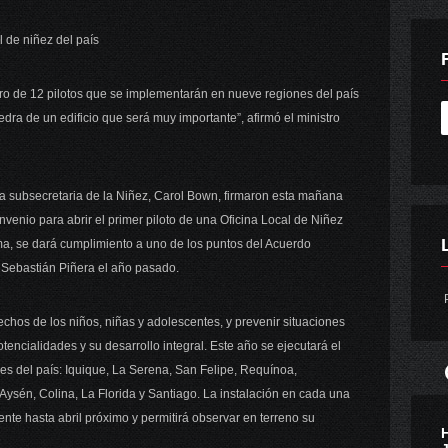
l de niñez del país
mero de 12 pilotos que se implementarán en nueve regiones del país
dra de un edificio que será muy importante”, afirmó el ministro
 la subsecretaria de la Niñez, Carol Bown, firmaron esta mañana
onvenio para abrir el primer piloto de una Oficina Local de Niñez
ma, se dará cumplimiento a uno de los puntos del Acuerdo
e Sebastián Piñera el año pasado.
P
echos de los niños, niñas y adolescentes, y prevenir situaciones
tencialidades y su desarrollo integral. Este año se ejecutará el
es del país: Iquique, La Serena, San Felipe, Requínoa,
ysén, Colina, La Florida y Santiago. La instalación en cada una
te hasta abril próximo y permitirá observar en terreno su