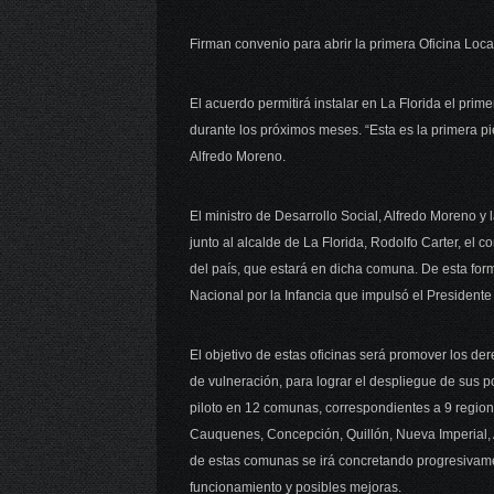
Firman convenio para abrir la primera Oficina Loca
El acuerdo permitirá instalar en La Florida el pri
durante los próximos meses. “Esta es la primera pie
Alfredo Moreno.
El ministro de Desarrollo Social, Alfredo Moreno y
junto al alcalde de La Florida, Rodolfo Carter, el c
del país, que estará en dicha comuna. De esta for
Nacional por la Infancia que impulsó el President
El objetivo de estas oficinas será promover los der
de vulneración, para lograr el despliegue de sus po
piloto en 12 comunas, correspondientes a 9 region
Cauquenes, Concepción, Quillón, Nueva Imperial, A
de estas comunas se irá concretando progresivamen
funcionamiento y posibles mejoras.