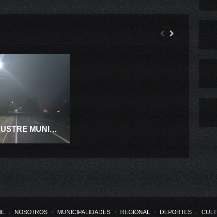
CASI 20 MIL FAMILIAS QUEDARON SIN ENERGÍA EN 2018 POR ROBO DE CABLES
LA ILUSTRE MUNICIPALIDAD PALMILLA INFORMA
ME
NOSOTROS
MUNICIPALIDADES
REGIONAL
DEPORTES
CUL