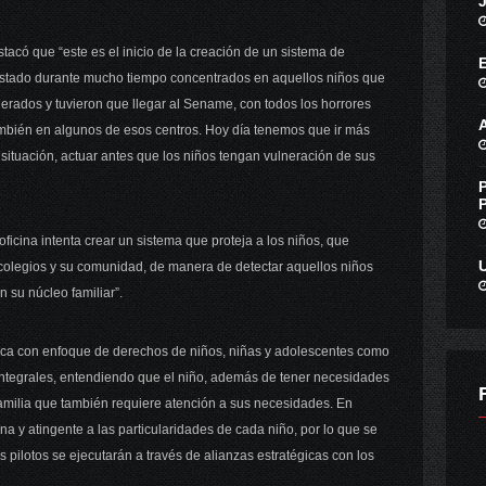
stacó que “este es el inicio de la creación de un sistema de
estado durante mucho tiempo concentrados en aquellos niños que
erados y tuvieron que llegar al Sename, con todos los horrores
mbién en algunos de esos centros. Hoy día tenemos que ir más
situación, actuar antes que los niños tengan vulneración de sus
ficina intenta crear un sistema que proteja a los niños, que
 colegios y su comunidad, de manera de detectar aquellos niños
n su núcleo familiar”.
tica con enfoque de derechos de niños, niñas y adolescentes como
s integrales, entendiendo que el niño, además de tener necesidades
familia que también requiere atención a sus necesidades. En
na y atingente a las particularidades de cada niño, por lo que se
s pilotos se ejecutarán a través de alianzas estratégicas con los