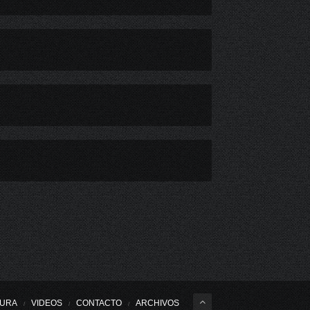
HOMICIDIO FRUSTRADO AL INTERIOR DE NOTARÍA EN SANTA CRUZ
2° JUZGADO CIVIL DE RANCAGUA ORDENA A HOSPITAL CLÍNICO INDEMNIZAR A FAMILIA DE PACIENTE FALLECIDO.
TURA
VIDEOS
CONTACTO
ARCHIVOS