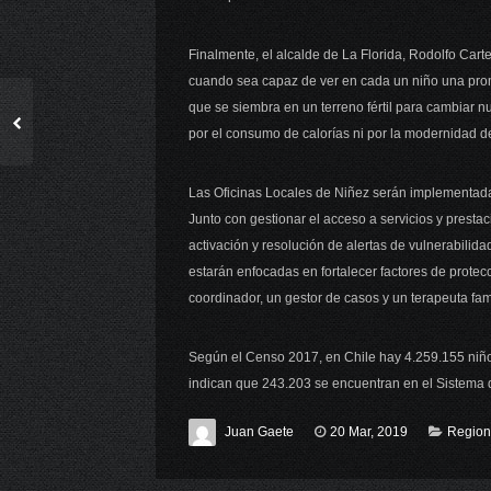
Finalmente, el alcalde de La Florida, Rodolfo Carte
cuando sea capaz de ver en cada un niño una prom
que se siembra en un terreno fértil para cambiar nue
por el consumo de calorías ni por la modernidad de
Las Oficinas Locales de Niñez serán implementada
Junto con gestionar el acceso a servicios y prestac
activación y resolución de alertas de vulnerabilida
estarán enfocadas en fortalecer factores de protecc
coordinador, un gestor de casos y un terapeuta fami
Según el Censo 2017, en Chile hay 4.259.155 niño
indican que 243.203 se encuentran en el Sistema 
Juan Gaete
20 Mar, 2019
Region