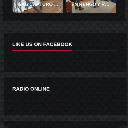
SAG CAPTURÓ ZORRO QUE MERODEABA ÁREA URBANA DE RANCAGUA.
EN RENGO Y RANCAGUA UNIDAD DE DERECHOS HUMANOS ENTREGÓ CARTILLA CON DEBERES Y DERECHOS A PRIVADOS DE LIBERTAD.
LIKE US ON FACEBOOK
RADIO ONLINE