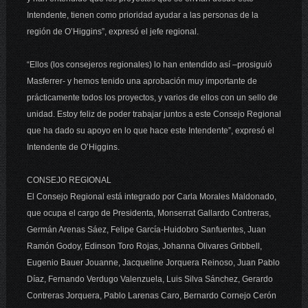
Intendente, tienen como prioridad ayudar a las personas de la
región de O’Higgins”, expresó el jefe regional.
“Ellos (los consejeros regionales) lo han entendido así –prosiguió
Masferrer- y hemos tenido una aprobación muy importante de
prácticamente todos los proyectos, y varios de ellos con un sello de
unidad. Estoy feliz de poder trabajar juntos a este Consejo Regional
que ha dado su apoyo en lo que hace este Intendente”, expresó el
Intendente de O’Higgins.
CONSEJO REGIONAL
El Consejo Regional está integrado por Carla Morales Maldonado,
que ocupa el cargo de Presidenta, Monserrat Gallardo Contreras,
Germán Arenas Sáez, Felipe García-Huidobro Sanfuentes, Juan
Ramón Godoy, Edinson Toro Rojas, Johanna Olivares Gribbell,
Eugenio Bauer Jouanne, Jacqueline Jorquera Reinoso, Juan Pablo
Díaz, Fernando Verdugo Valenzuela, Luis Silva Sánchez, Gerardo
Contreras Jorquera, Pablo Larenas Caro, Bernardo Cornejo Cerón