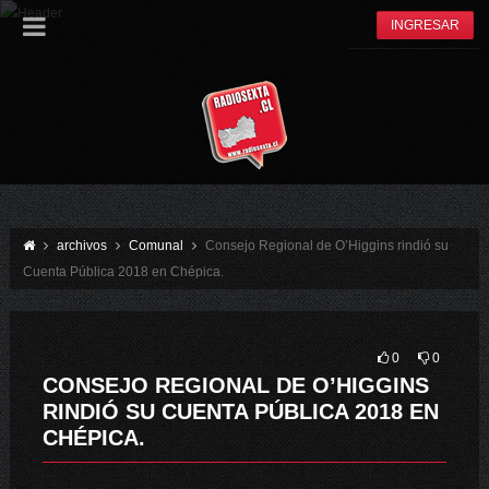
INGRESAR
archivos
Comunal
Consejo Regional de O’Higgins rindió su
Cuenta Pública 2018 en Chépica.
0
0
CONSEJO REGIONAL DE O’HIGGINS
RINDIÓ SU CUENTA PÚBLICA 2018 EN
CHÉPICA.