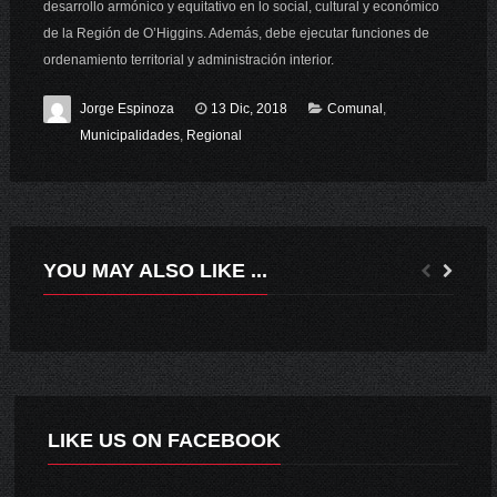
desarrollo armónico y equitativo en lo social, cultural y económico
de la Región de O’Higgins. Además, debe ejecutar funciones de
ordenamiento territorial y administración interior.
Jorge Espinoza
13 Dic, 2018
Comunal
,
Municipalidades
,
Regional
YOU MAY ALSO LIKE ...
HASTA 5 MILLONES DE PESOS RECIBIERON LOS PROYECTOS DEL FONDO DE PROTECCIÓN AMBIENTAL FPA EN O’HIGGINS.
JUEZ DE LETRAS TOMA JURAMENTO DE NUEVA CONSERVADORA Y NOTARIA DE PICHILEMU
LIKE US ON FACEBOOK