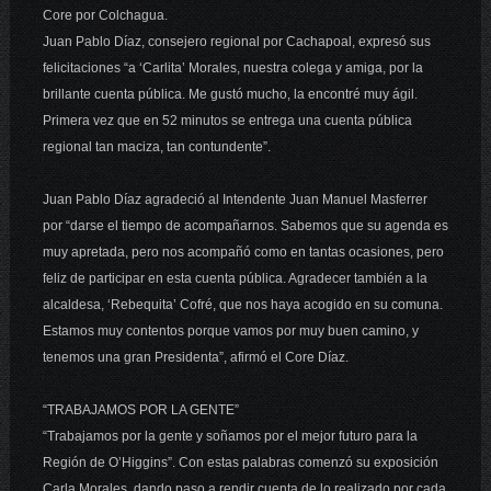
Core por Colchagua.
Juan Pablo Díaz, consejero regional por Cachapoal, expresó sus
felicitaciones
“a ‘Carlita’ Morales, nuestra colega y amiga, por la
brillante cuenta pública. Me gustó mucho, la encontré muy ágil.
Primera vez que en 52 minutos se entrega una cuenta pública
regional tan maciza, tan contundente”.
Juan Pablo Díaz agradeció al Intendente Juan Manuel Masferrer
por “darse el tiempo de acompañarnos. Sabemos que su agenda es
muy apretada, pero nos acompañó como en tantas ocasiones, pero
feliz de participar en esta cuenta pública. Agradecer también a la
alcaldesa, ‘Rebequita’ Cofré, que nos haya acogido en su comuna.
Estamos muy contentos porque vamos por muy buen camino, y
tenemos una gran Presidenta”, afirmó el Core Díaz.
“TRABAJAMOS POR LA GENTE”
“Trabajamos por la gente y soñamos por el mejor futuro para la
Región de O’Higgins”. Con estas palabras comenzó su exposición
Carla Morales, dando paso a rendir cuenta de lo realizado por cada