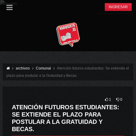
INGRESAR
archivos
Comunal
Atención futuros estudiantes: Se extiende el
plazo para postular a la Gratuidad y Becas.
1
0
ATENCIÓN FUTUROS ESTUDIANTES:
SE EXTIENDE EL PLAZO PARA
POSTULAR A LA GRATUIDAD Y
BECAS.