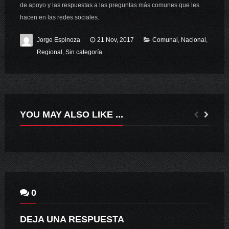
de apoyo y las respuestas a las preguntas más comunes que les
hacen en las redes sociales.
Jorge Espinoza
21 Nov, 2017
Comunal
,
Nacional
,
Regional
,
Sin categoría
YOU MAY ALSO LIKE ...
RECONOCIMIENTO COMUNAL DAEM SANTA CRUZ, REALIZA CEREMONIA DE RETIRO DOCENTE
MINVU Y SERNAMEG CONMEMORARON MES DE LA NO VIOLENCIA CONTRA LA MUJER.
0
DEJA UNA RESPUESTA