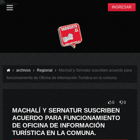
INGRESAR
archivos
Regional
Machalí y Sernatur suscriben acuerdo para
funcionamiento de Oficina de Información Turística en la comuna.
0
0
MACHALÍ Y SERNATUR SUSCRIBEN
ACUERDO PARA FUNCIONAMIENTO
DE OFICINA DE INFORMACIÓN
TURÍSTICA EN LA COMUNA.